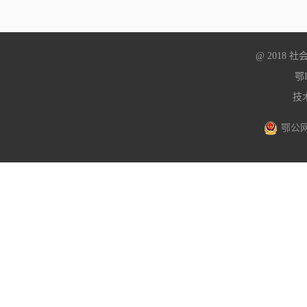
@ 2018
鄂I
技
鄂公网安